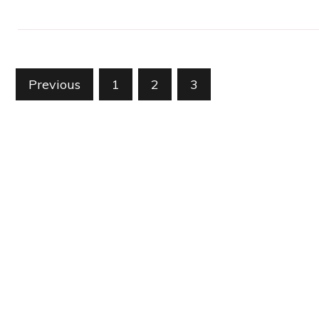
Posts
Previous
1
2
3
pagination