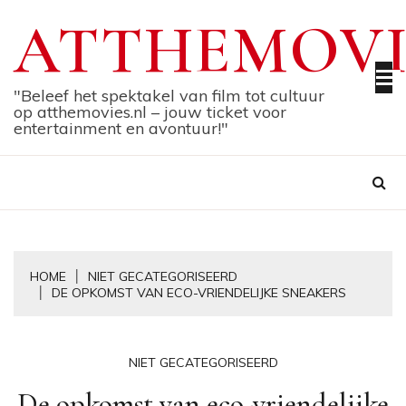
Skip
ATTHEMOVI
to
content
"Beleef het spektakel van film tot cultuur
op atthemovies.nl – jouw ticket voor
entertainment en avontuur!"
HOME
NIET GECATEGORISEERD
DE OPKOMST VAN ECO-VRIENDELIJKE SNEAKERS
NIET GECATEGORISEERD
De opkomst van eco-vriendelijke