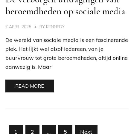
beroemdheden op sociale media
7 APRIL 2025
BY
KENNEDY
De wereld van sociale media is een fascinerende
plek. Het lijkt wel alsof iedereen, van je
buurvrouw tot grote beroemdheden, altijd online
aanwezig is. Maar
READ MORE
Posts
1
2
…
5
Next