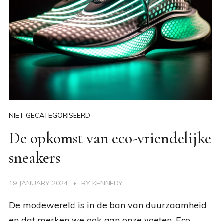
NIET GECATEGORISEERD
De opkomst van eco-vriendelijke
sneakers
19 JANUARY 2024
BY
KENNEDY
De modewereld is in de ban van duurzaamheid
en dat merken we ook aan onze voeten. Eco-