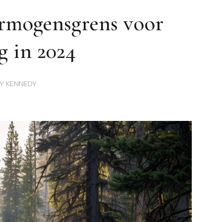
rmogensgrens voor
g in 2024
BY
KENNEDY