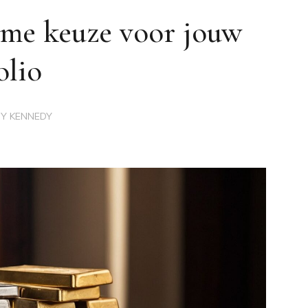
mme keuze voor jouw
olio
BY
KENNEDY