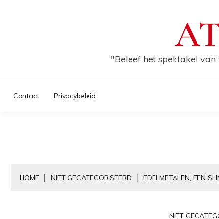
Skip
AT
to
content
"Beleef het spektakel van 
Contact
Privacybeleid
HOME
NIET GECATEGORISEERD
EDELMETALEN, EEN S
NIET GECATEG